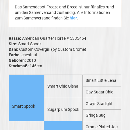
Das Samendepot Freeze and Breed ist nur für alles rund
um den Samenversand zuständig. Alle Informationen
zum Samenversand finden Sie
hier
.
Rasse:
American Quarter Horse # 5335464
Sire:
Smart Spook
Dam:
Custom Covergirl (by Custom Crome)
Farbe:
chestnut
Geboren:
2010
Stockmaß:
146cm
Smart Little Lena
Smart Chic Olena
Gay Sugar Chic
Grays Starlight
Smart Spook
Sugarplum Spook
Gringa Sug
Crome Plated Jac