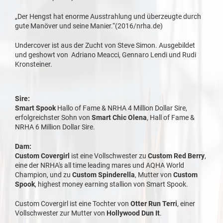
„Der Hengst hat enorme Ausstrahlung und überzeugte durch
gute Manöver und seine Manier.“(2016/nrha.de)
Undercover ist aus der Zucht von Steve Simon. Ausgebildet
und geshowt von Adriano Meacci, Gennaro Lendi und Rudi
Kronsteiner.
Sire:
Smart Spook
Hallo of Fame & NRHA 4 Million Dollar Sire,
erfolgreichster Sohn von
Smart Chic Olena
, Hall of Fame &
NRHA 6 Million Dollar Sire.
Dam:
Custom Covergirl
ist eine Vollschwester zu
Custom Red Berry
,
eine der NRHA's all time leading mares und AQHA World
Champion, und zu
Custom Spinderella
, Mutter von
Custom
Spook
, highest money earning stallion von Smart Spook.
Custom Covergirl ist eine Tochter von
Otter Run Terri
, einer
Vollschwester zur Mutter von
Hollywood Dun It
.