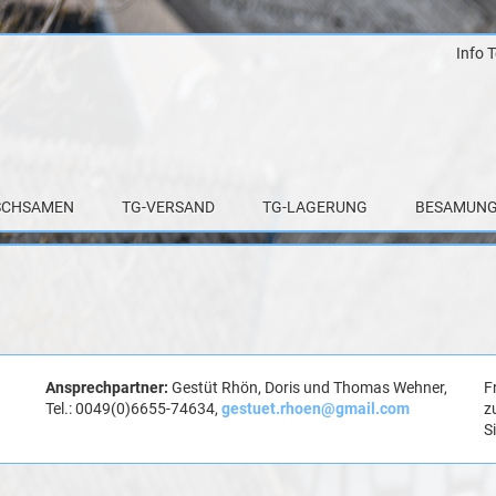
Info 
Zum
Inhalt
springen
SCHSAMEN
TG-VERSAND
TG-LAGERUNG
BESAMUNG
Ansprechpartner:
Gestüt Rhön, Doris und Thomas Wehner,
F
Tel.: 0049(0)6655-74634,
gestuet.rhoen@gmail.com
z
S