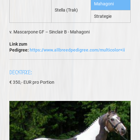
Mahagoni
Stella (Trak)
Strategie
v. Mascarpone GF – Sinclair B - Mahagoni
Link zum
Pedigree:
https://www.allbreedpedigree.com/multicolor+ii
DECKTAXE:
€ 350,- EUR pro Portion