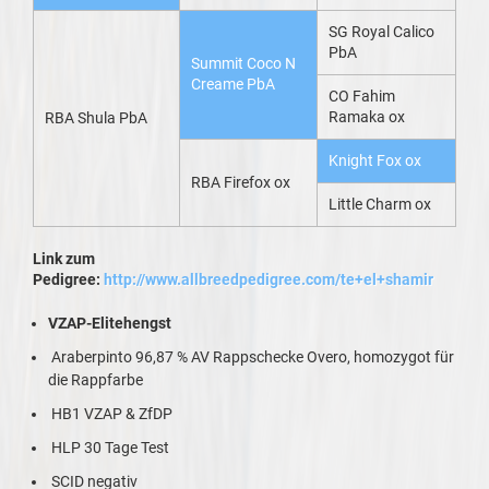
SG Royal Calico
PbA
Summit Coco N
Creame PbA
CO Fahim
Ramaka ox
RBA Shula PbA
Knight Fox ox
RBA Firefox ox
Little Charm ox
Link zum
Pedigree:
http://www.allbreedpedigree.com/te+el+shamir
VZAP-Elitehengst
Araberpinto 96,87 % AV Rappschecke Overo, homozygot für
die Rappfarbe
HB1 VZAP & ZfDP
HLP 30 Tage Test
SCID negativ