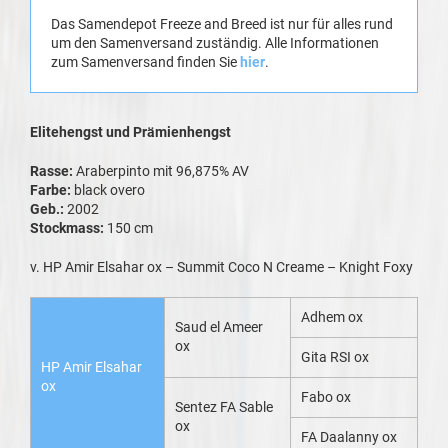
Das Samendepot Freeze and Breed ist nur für alles rund
um den Samenversand zuständig. Alle Informationen
zum Samenversand finden Sie
hier
.
Elitehengst und Prämienhengst
Rasse:
Araberpinto mit 96,875% AV
Farbe:
black overo
Geb.:
2002
Stockmass:
150 cm
v. HP Amir Elsahar ox – Summit Coco N Creame – Knight Foxy
Adhem ox
Saud el Ameer
ox
Gita RSI ox
HP Amir Elsahar
ox
Fabo ox
Sentez FA Sable
ox
FA Daalanny ox