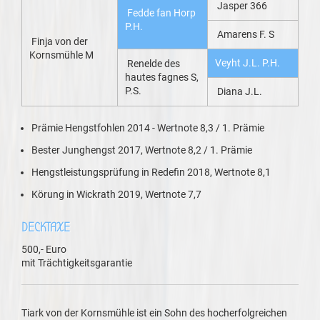
Jasper 366
Fedde fan Horp
P.H.
Amarens F. S
Finja von der
Kornsmühle M
Veyht J.L. P.H.
Renelde des
hautes fagnes S,
P.S.
Diana J.L.
Prämie Hengstfohlen 2014 - Wertnote 8,3 / 1. Prämie
Bester Junghengst 2017, Wertnote 8,2 / 1. Prämie
Hengstleistungsprüfung in Redefin 2018, Wertnote 8,1
Körung in Wickrath 2019, Wertnote 7,7
DECKTAXE
500,- Euro
mit Trächtigkeitsgarantie
Tiark von der Kornsmühle ist ein Sohn des hocherfolgreichen