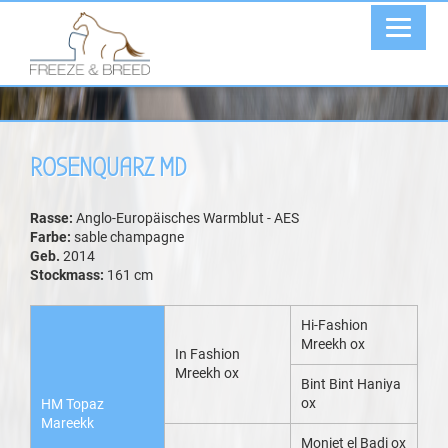
ROSENQUARZ MD
Rasse:
Anglo-Europäisches Warmblut - AES
Farbe:
sable champagne
Geb.
2014
Stockmass:
161 cm
Hi-Fashion
Mreekh ox
In Fashion
Mreekh ox
Bint Bint Haniya
ox
HM Topaz
Mareekk
Moniet el Badi ox