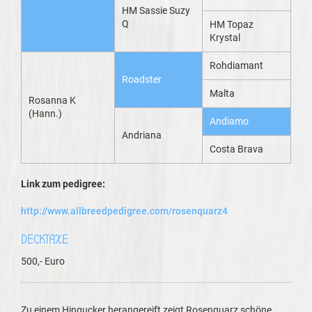
HM Sassie Suzy
Q
HM Topaz
Krystal
Rohdiamant
Roadster
Malta
Rosanna K
(Hann.)
Andiamo
Andriana
Costa Brava
Link zum pedigree:
http://www.allbreedpedigree.com/rosenquarz4
DECKTAXE
500,- Euro
Zu einem Hingucker herangereift zeigt Rosenquarz schöne