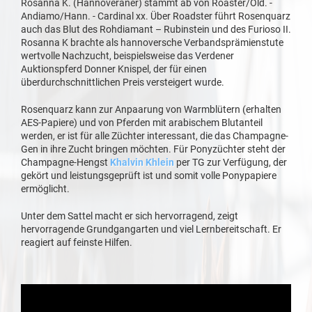
Rosanna K. (Hannoveraner) stammt ab von Roaster/Old. -
Andiamo/Hann. - Cardinal xx. Über Roadster führt Rosenquarz
auch das Blut des Rohdiamant – Rubinstein und des Furioso II.
Rosanna K brachte als hannoversche Verbandsprämienstute
wertvolle Nachzucht, beispielsweise das Verdener
Auktionspferd Donner Knispel, der für einen
überdurchschnittlichen Preis versteigert wurde.
Rosenquarz kann zur Anpaarung von Warmblütern (erhalten
AES-Papiere) und von Pferden mit arabischem Blutanteil
werden, er ist für alle Züchter interessant, die das Champagne-
Gen in ihre Zucht bringen möchten. Für Ponyzüchter steht der
Champagne-Hengst
Khalvin Khlein
per TG zur Verfügung, der
gekört und leistungsgeprüft ist und somit volle Ponypapiere
ermöglicht.
Unter dem Sattel macht er sich hervorragend, zeigt
hervorragende Grundgangarten und viel Lernbereitschaft. Er
reagiert auf feinste Hilfen.