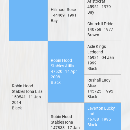
Aristocrat
45951 1979
Hillmoor Rose
Bay
144469 1991
Bay
Churchill Pride
140768 1977
Brown
Acle Kings
Ledgend
46931 04 Jan
Robin Hood
1999
Stables Atilla
Black
47520 14 Apr
2008
Rushall Lady
Black
Alice
Robin Hood
145725 1995
Stables Iona Lisa
Black
150541 11 Jan
2014
Black
Leverton Lucky
Lad
Robin Hood
46708 1995
Stables Iona
Black
147833 17 Jan