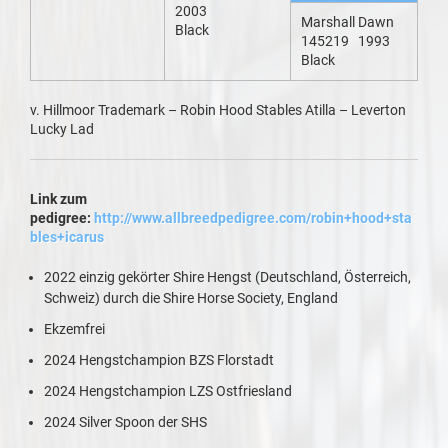
2003
Marshall Dawn
Black
145219 1993
Black
v. Hillmoor Trademark – Robin Hood Stables Atilla – Leverton
Lucky Lad
Link zum
pedigree:
http://www.allbreedpedigree.com/robin+hood+sta
bles+icarus
2022 einzig gekörter Shire Hengst (Deutschland, Österreich,
Schweiz) durch die Shire Horse Society, England
Ekzemfrei
2024 Hengstchampion BZS Florstadt
2024 Hengstchampion LZS Ostfriesland
2024 Silver Spoon der SHS