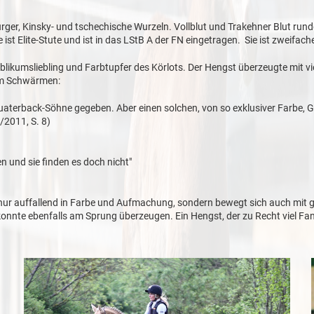
rger, Kinsky- und tschechische Wurzeln. Vollblut und Trakehner Blut run
e ist Elite-Stute und ist in das LStB A der FN eingetragen. Sie ist zweif
likumsliebling und Farbtupfer des Körlots. Der Hengst überzeugte mit vi
 Schwärmen:
Quaterback-Söhne gegeben. Aber einen solchen, von so exklusiver Farbe,
/2011, S. 8)
n und sie finden es doch nicht"
t nur auffallend in Farbe und Aufmachung, sondern bewegt sich auch mit gr
onnte ebenfalls am Sprung überzeugen. Ein Hengst, der zu Recht viel Fans