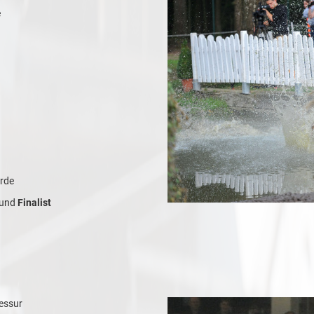
e
erde
t und
Finalist
ressur