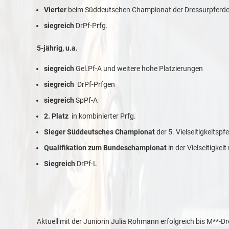
Vierter
beim Süddeutschen Championat der Dressurpferd
siegreich
DrPf-Prfg.
5-jährig,
u.a.
siegreich
Gel.Pf-A und weitere hohe Platzierungen
siegreich
DrPf-Prfgen
siegreich
SpPf-A
2. Platz
in kombinierter Prfg.
Sieger Süddeutsches Championat
der 5. Vielseitigkeitspf
Qualifikation zum Bundeschampionat
in der Vielseitigkei
Siegreich
DrPf-L
Aktuell mit der Juniorin Julia Rohmann erfolgreich bis M**-D