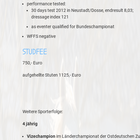
performance tested:
30 days test 2012 in Neustadt/Dosse, endresult 8,03;
dressage index 121
as eventer qualified for Bundeschampionat
WFFS negative
STUDFEE
750,- Euro
aufgehellte Stuten 1125,- Euro
Weitere Sporterfolge:
4 jährig
Vizechampion
im Länderchampionat der Ostdeutschen Zu