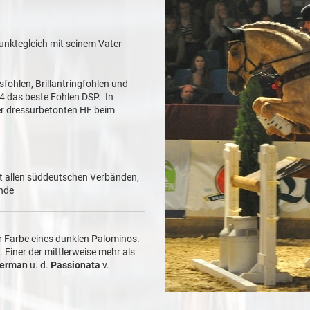
unktegleich mit seinem Vater
fohlen, Brillantringfohlen und
4 das beste Fohlen DSP. In
der dressurbetonten HF beim
it allen süddeutschen Verbänden,
ände
r Farbe eines dunklen Palominos.
. Einer der mittlerweise mehr als
erman
u. d.
Passionata
v.