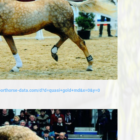
sporthorse-data.com/d?d=quasi+gold+md&x=0&y=0