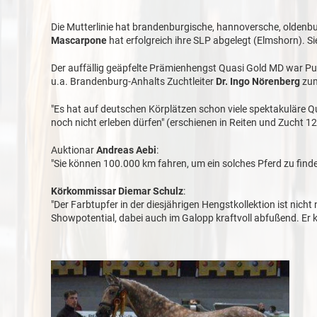
Die Mutterlinie hat brandenburgische, hannoversche, oldenbu
Mascarpone
hat erfolgreich ihre SLP abgelegt (Elmshorn). Si
Der auffällig geäpfelte Prämienhengst Quasi Gold MD war Pub
u.a. Brandenburg-Anhalts Zuchtleiter
Dr. Ingo Nörenberg
zum
"Es hat auf deutschen Körplätzen schon viele spektakuläre 
noch nicht erleben dürfen" (erschienen in Reiten und Zucht 12
Auktionar
Andreas Aebi
:
"Sie können 100.000 km fahren, um ein solches Pferd zu finde
Körkommissar Diemar Schulz
:
"Der Farbtupfer in der diesjährigen Hengstkollektion ist nich
Showpotential, dabei auch im Galopp kraftvoll abfußend. Er k