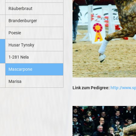
Räuberbraut
Brandenburger
Poesie
Husar Tynsky
1-281 Nela
Mascarpone
Marisa
Link zum Pedigree:
http://www.