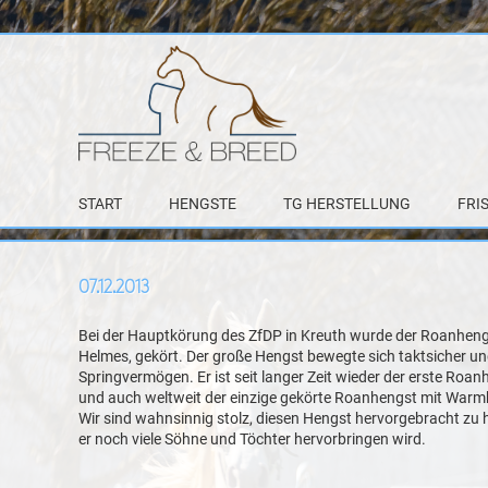
START
HENGSTE
TG HERSTELLUNG
FRI
07.12.2013
Bei der Hauptkörung des ZfDP in Kreuth wurde der Roanhen
Helmes, gekört. Der große Hengst bewegte sich taktsicher un
Springvermögen. Er ist seit langer Zeit wieder der erste Roanh
und auch weltweit der einzige gekörte Roanhengst mit Wa
Wir sind wahnsinnig stolz, diesen Hengst hervorgebracht zu 
er noch viele Söhne und Töchter hervorbringen wird.