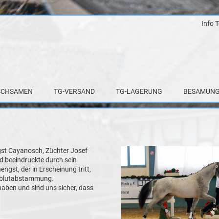
Info 
Zum
Inhalt
springen
SCHSAMEN
TG-VERSAND
TG-LAGERUNG
BESAMUNG
gst Cayanosch, Züchter Josef
d beeindruckte durch sein
engst, der in Erscheinung tritt,
rmblutabstammung.
haben und sind uns sicher, dass